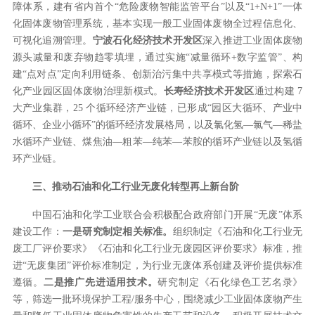
障体系，建有省内首个“危险废物智能监管平台”以及“1+N+1”一体
化固体废物管理系统，基本实现一般工业固体废物全过程信息化、
可视化追溯管理。
宁波石化经济技术开发区
深入推进工业固体废物
源头减量和废弃物趋零填埋，通过实施“减量循环+数字监管”、构
建“点对点”定向利用链条、创新治污集中共享模式等措施，探索石
化产业园区固体废物治理新模式。
长寿经济技术开发区
通过构建 7
大产业集群，25 个循环经济产业链，已形成“园区大循环、产业中
循环、企业小循环”的循环经济发展格局，以及氯化氢—氯气—稀盐
水循环产业链、煤焦油—粗苯—纯苯—苯胺的循环产业链以及氢循
环产业链。
三、推动石油和化工行业无废化转型再上新台阶
中国石油和化学工业联合会积极配合政府部门开展“无废”体系
建设工作：
一是研究制定相关标准。
组织制定《石油和化工行业无
废工厂评价要求》《石油和化工行业无废园区评价要求》标准，推
进“无废集团”评价标准制定，为行业无废体系创建及评价提供标准
遵循。
二是推广先进适用技术。
研究制定《石化绿色工艺名录》
等，筛选一批环境保护工程/服务中心，围绕减少工业固体废物产生