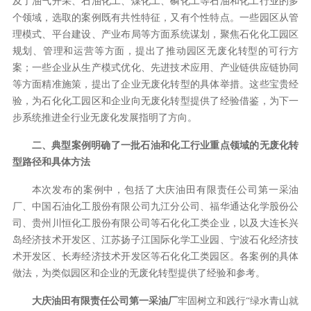
及了油气开采、石油化工、煤化工、磷化工等石油和化工行业的多
个领域，选取的案例既有共性特征，又有个性特点。一些园区从管
理模式、平台建设、产业布局等方面系统谋划，聚焦石化化工园区
规划、管理和运营等方面，提出了推动园区无废化转型的可行方
案；一些企业从生产模式优化、先进技术应用、产业链供应链协同
等方面精准施策，提出了企业无废化转型的具体举措。这些宝贵经
验，为石化化工园区和企业向无废化转型提供了经验借鉴，为下一
步系统推进全行业无废化发展指明了方向。
二、典型案例明确了一批石油和化工行业重点领域的无废化转
型路径和具体方法
本次发布的案例中，包括了大庆油田有限责任公司第一采油
厂、中国石油化工股份有限公司九江分公司、福华通达化学股份公
司、贵州川恒化工股份有限公司等石化化工类企业，以及大连长兴
岛经济技术开发区、江苏扬子江国际化学工业园、宁波石化经济技
术开发区、长寿经济技术开发区等石化化工类园区。各案例的具体
做法，为类似园区和企业的无废化转型提供了经验和参考。
大庆油田有限责任公司第一采油厂
牢固树立和践行“绿水青山就