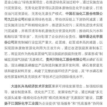
是金山银山”绿色发展理念，在推进绿色采油过程中，通过实施含油
污泥资源化、无害化处置管理以及固体废物信息化平台建设，打造
含油污泥资源化、无害化无废生产模式。
中国石油化工股份有限公
司九江分公司
积极采用绿色包装，带动供应链上下游协同减废；通
过实施清洁生产和精细化操作，推进源头控污；采用先进技术实现
污泥减量，并将浮渣等有机废物充分资源化利用；推动码头污水和
船舶垃圾“零排放”，充分彰显了企业的社会责任。
福华通达化学股
份公司
聚焦制碱行业盐泥产量大、处置难、处置成本高的难题，以
实现固体废物资源化利用为主攻方向，通过改进脱硫浆液制备工
艺，将盐泥作为热电装置烟气湿法脱硫的脱硫剂使用，探索形成“制
碱盐泥烟气脱硫”无废模式。
贵州川恒化工股份有限公司
从磷矿石采
选、湿法磷酸及磷酸盐产品制造到氟资源开发利用、磷石膏胶凝充
填和建筑材料开发，构建了完整的循环经济产业链，其“半水磷石膏
改性胶凝材料及充填技术”等技术已达到国际领先水平。
大连长兴岛经济技术开发区
秉承可持续发展理念，加强组织领
导、健全制度体系、优化生产工艺、发展绿色产业，通过构建“多元
化源头减量+规模化综合利用”模式统筹推进“无废园区”建设。
江苏
扬子江国际化学工业园
为企业提供“驻场服务”和“托底服务”协同保