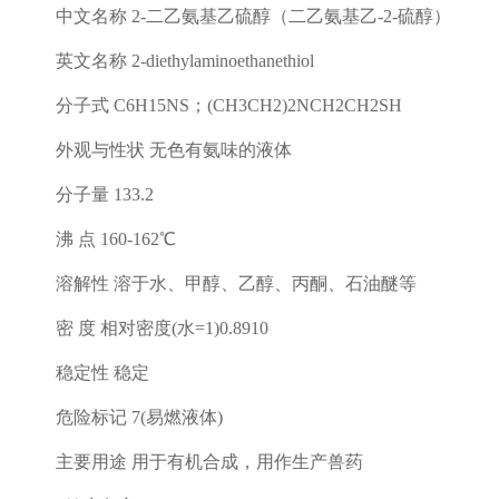
中文名称
2-
二乙氨基乙硫醇（二乙氨基乙
-2-
硫醇）
英文名称
2-diethylaminoethanethiol
分子式
C6H15NS
；
(CH3CH2)2NCH2CH2SH
外观与性状 无色有氨味的液体
分子量
133.2
沸 点
160-162
℃
溶解性 溶于水、甲醇、乙醇、丙酮、石油醚等
密 度 相对密度
(
水
=1)0.8910
稳定性 稳定
危险标记
7(
易燃液体
)
主要用途 用于有机合成，用作生产兽药