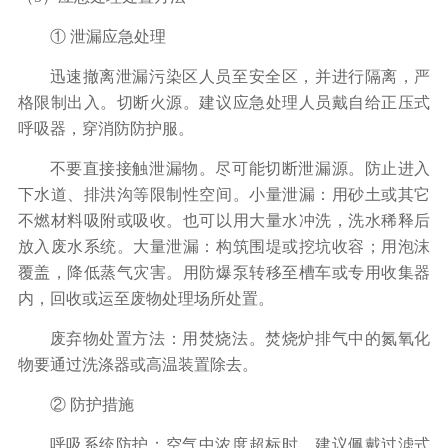
① 泄漏应急处理
迅速撤离泄漏污染区人员至安全区，并进行隔离，严
格限制出入。切断火源。建议应急处理人员戴自给正压式
呼吸器，穿消防防护服。
不要直接接触泄漏物。尽可能切断泄漏源。防止进入
下水道、排洪沟等限制性空间。小量泄漏：用砂土或其它
不燃材料吸附或吸收。也可以用大量水冲洗，洗水稀释后
放入废水系统。大量泄漏：构筑围堤或挖坑收容；用泡沫
覆盖，降低蒸气灾害。用防爆泵转移至槽车或专用收集器
内，回收或运至废物处理场所处置。
废弃物处置方法：用焚烧法。焚烧炉排气中的氮氧化
物要通过洗涤器或高温装置除去。
② 防护措施
呼吸系统防护：空气中浓度超标时，建议佩戴过滤式