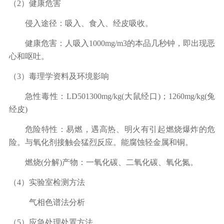
（
2
）健康危害
侵入途径：吸入、食入、经皮吸收。
健康危害：人吸入
1000mg/m3
的本品几秒钟，即出现恶
心和呕吐。
（
3
）毒理学资料及环境影响
急性毒性：
LD501300mg/kg(
大鼠经口
)
；
1260mg/kg(
兔
经皮
)
危险特性：易燃，遇高热、明火有引起燃烧爆炸的危
险。与氧化剂接触会猛烈反应。能腐蚀轻金属和铜。
燃烧
(
分解
)
产物：一氧化碳、二氧化碳、氧化氮。
（
4
）实验室检测方法
气相色谱法分析
（
5
）应急处理处置方法