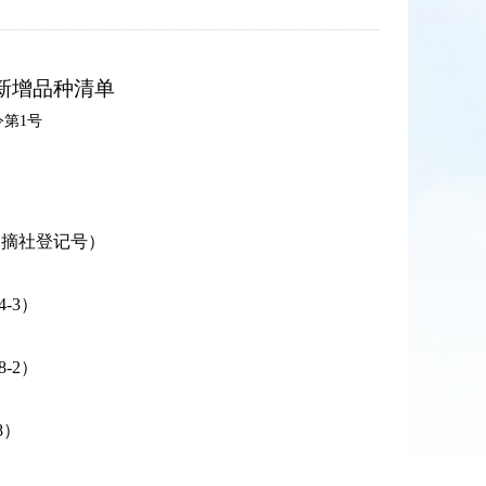
新增品种清单
令第
1号
文摘社登记号）
4-3
）
8-2
）
8
）