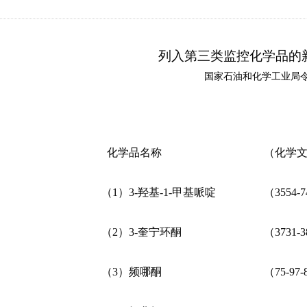
列入第三类监控化学品的
国家石油和化学工业局
化学
品名称
（化学
（1）
3-羟基-
1
-甲基哌啶
（
3554-7
（2）
3-奎宁环酮
（
3731-3
（3）
频哪酮
（
75-97-